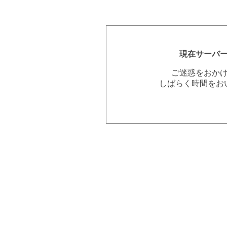
現在サーバ
ご迷惑をおか
しばらく時間をお