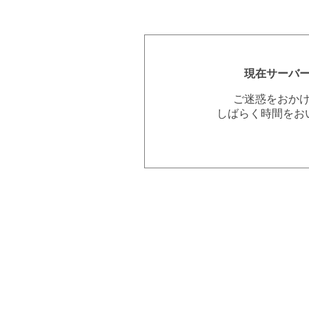
現在サーバ
ご迷惑をおか
しばらく時間をお