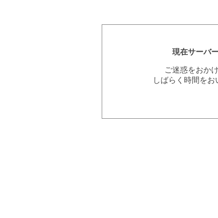
現在サーバ
ご迷惑をおか
しばらく時間をお