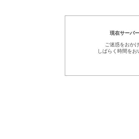
現在サーバ
ご迷惑をおか
しばらく時間をお