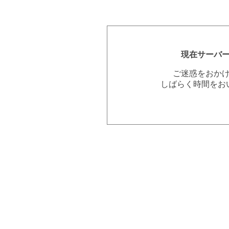
現在サーバ
ご迷惑をおか
しばらく時間をお