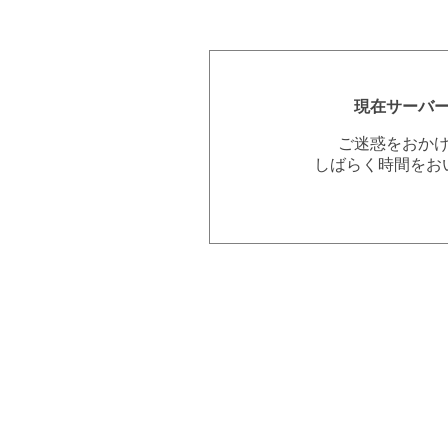
現在サーバ
ご迷惑をおか
しばらく時間をお