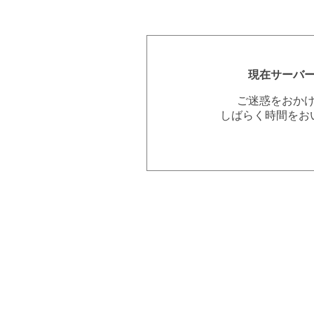
現在サーバ
ご迷惑をおか
しばらく時間をお