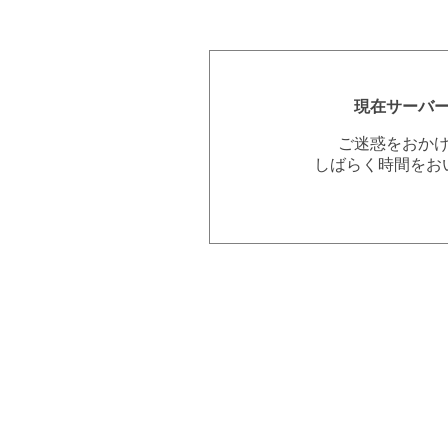
現在サーバ
ご迷惑をおか
しばらく時間をお