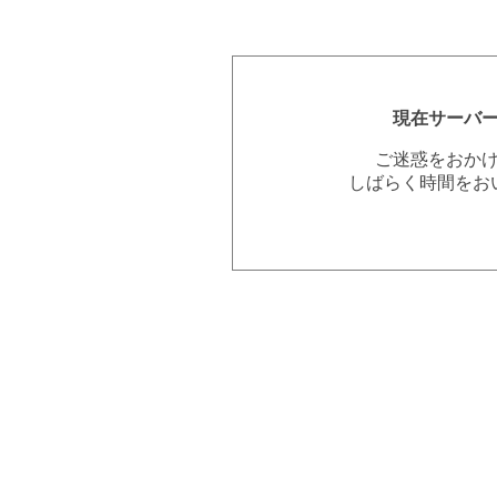
現在サーバ
ご迷惑をおか
しばらく時間をお