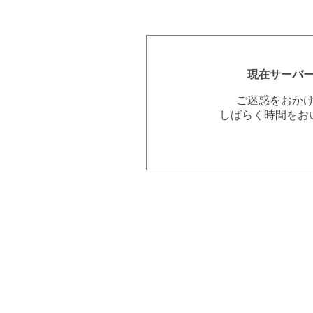
現在サーバ
ご迷惑をおか
しばらく時間をお