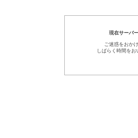
現在サーバ
ご迷惑をおか
しばらく時間をお