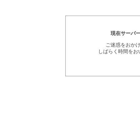
現在サーバ
ご迷惑をおか
しばらく時間をお