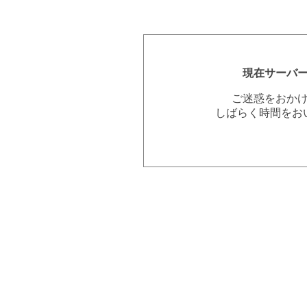
現在サーバ
ご迷惑をおか
しばらく時間をお