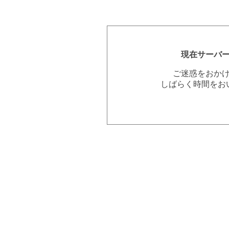
現在サーバ
ご迷惑をおか
しばらく時間をお