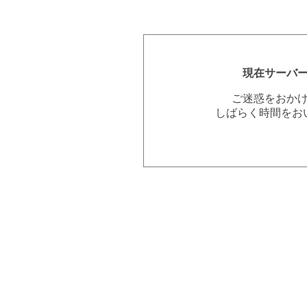
現在サーバ
ご迷惑をおか
しばらく時間をお