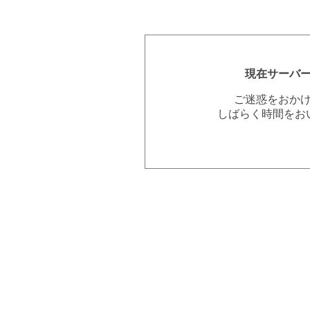
現在サーバ
ご迷惑をおか
しばらく時間をお