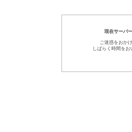
現在サーバ
ご迷惑をおか
しばらく時間をお