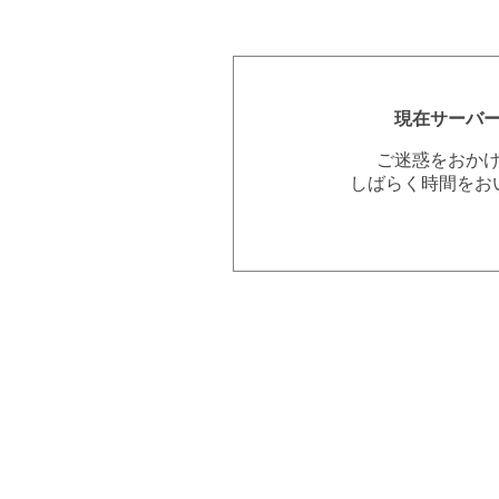
現在サーバ
ご迷惑をおか
しばらく時間をお