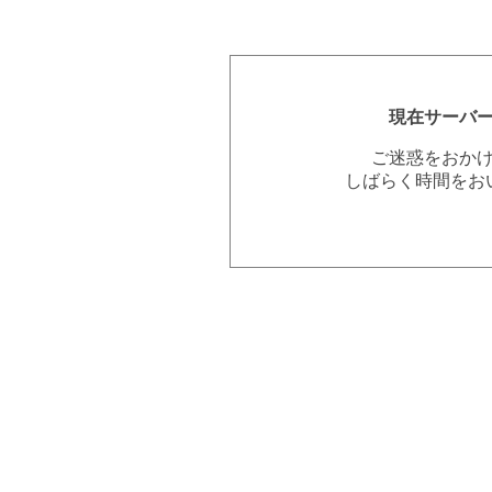
現在サーバ
ご迷惑をおか
しばらく時間をお