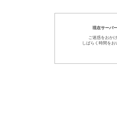
現在サーバ
ご迷惑をおか
しばらく時間をお