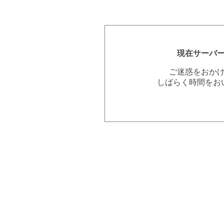
現在サーバ
ご迷惑をおか
しばらく時間をお