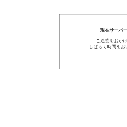
現在サーバ
ご迷惑をおか
しばらく時間をお