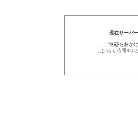
現在サーバ
ご迷惑をおか
しばらく時間をお