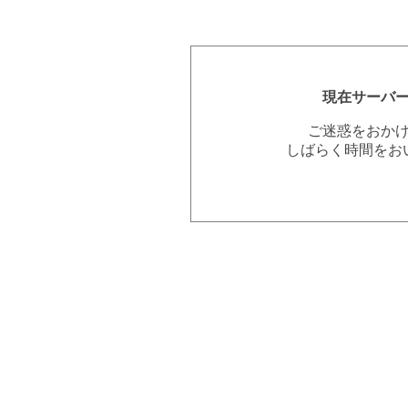
現在サーバ
ご迷惑をおか
しばらく時間をお