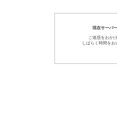
現在サーバ
ご迷惑をおか
しばらく時間をお