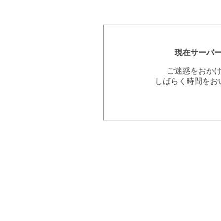
現在サーバ
ご迷惑をおか
しばらく時間をお