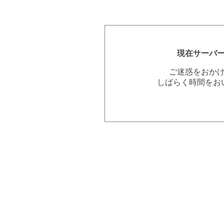
現在サーバ
ご迷惑をおか
しばらく時間をお