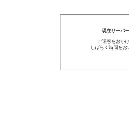
現在サーバ
ご迷惑をおか
しばらく時間をお