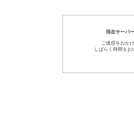
現在サーバ
ご迷惑をおか
しばらく時間をお