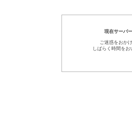
現在サーバ
ご迷惑をおか
しばらく時間をお