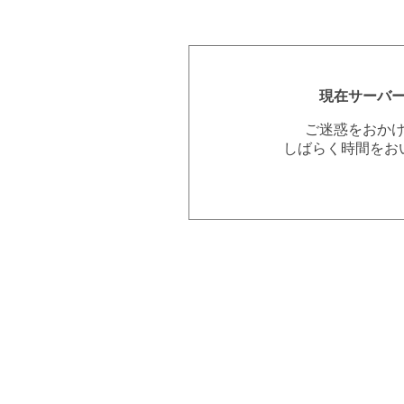
現在サーバ
ご迷惑をおか
しばらく時間をお