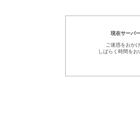
現在サーバ
ご迷惑をおか
しばらく時間をお