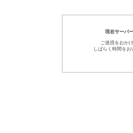
現在サーバ
ご迷惑をおか
しばらく時間をお