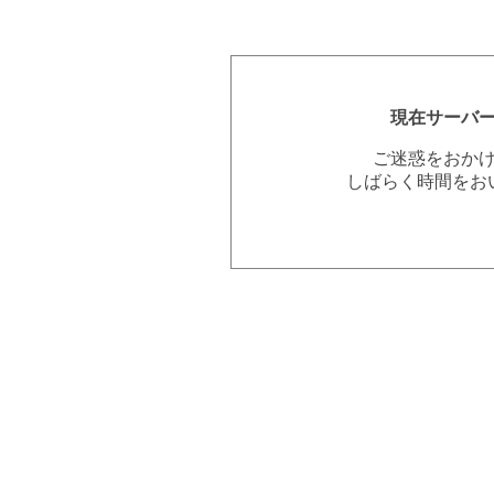
現在サーバ
ご迷惑をおか
しばらく時間をお