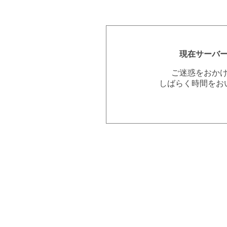
現在サーバ
ご迷惑をおか
しばらく時間をお