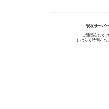
現在サーバ
ご迷惑をおか
しばらく時間をお