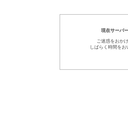
現在サーバ
ご迷惑をおか
しばらく時間をお