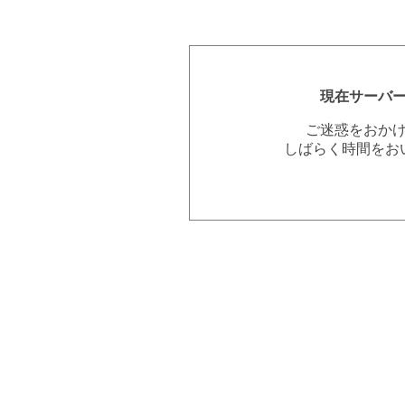
現在サーバ
ご迷惑をおか
しばらく時間をお