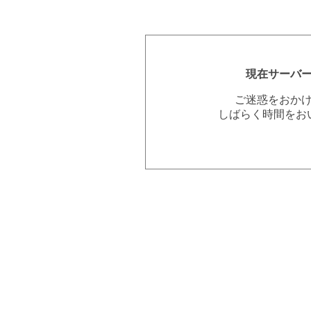
現在サーバ
ご迷惑をおか
しばらく時間をお