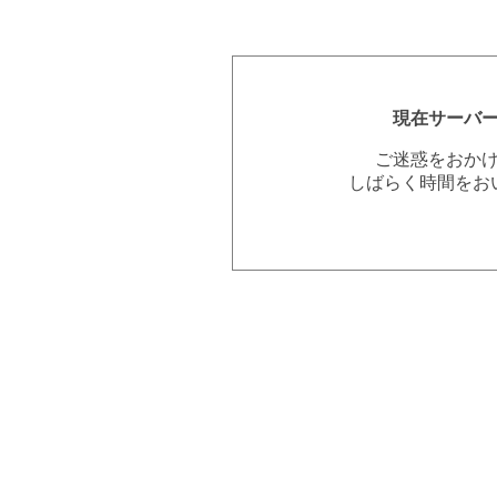
現在サーバ
ご迷惑をおか
しばらく時間をお