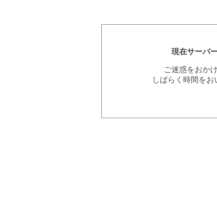
現在サーバ
ご迷惑をおか
しばらく時間をお