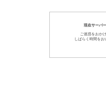
現在サーバ
ご迷惑をおか
しばらく時間をお