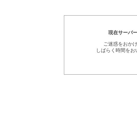
現在サーバ
ご迷惑をおか
しばらく時間をお