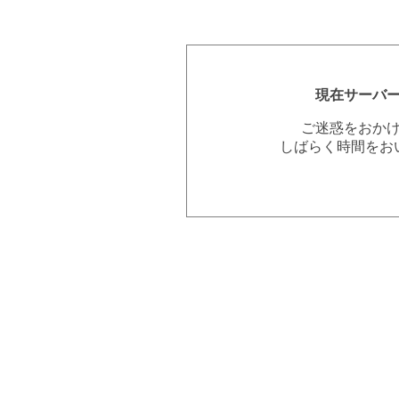
現在サーバ
ご迷惑をおか
しばらく時間をお