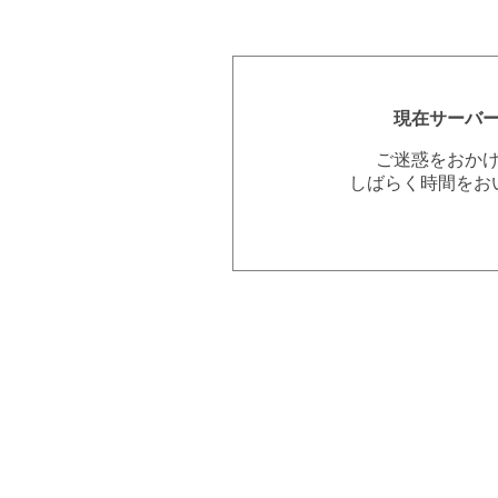
現在サーバ
ご迷惑をおか
しばらく時間をお