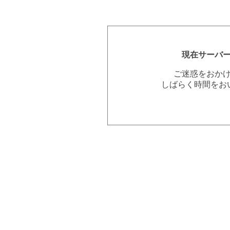
現在サーバ
ご迷惑をおか
しばらく時間をお