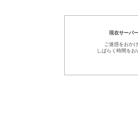
現在サーバ
ご迷惑をおか
しばらく時間をお