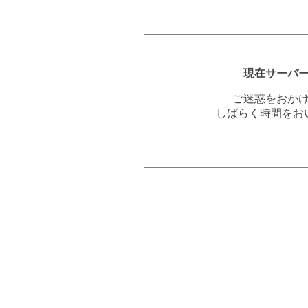
現在サーバ
ご迷惑をおか
しばらく時間をお