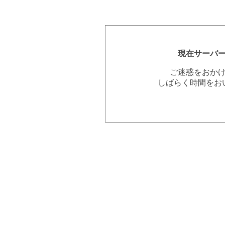
現在サーバ
ご迷惑をおか
しばらく時間をお