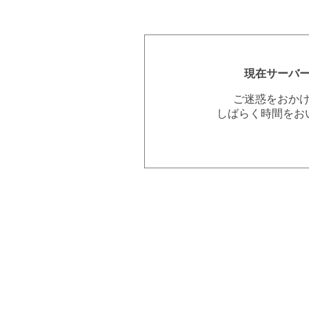
現在サーバ
ご迷惑をおか
しばらく時間をお